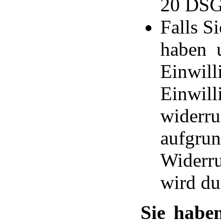
20 DS
Falls Si
haben u
Einwil
Einwill
widerr
aufgru
Widerr
wird du
Sie habe