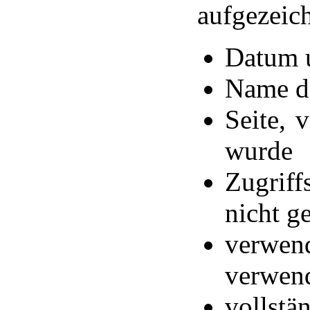
aufgezeich
Datum u
Name de
Seite, 
wurde
Zugriff
nicht g
verw
verwend
volls