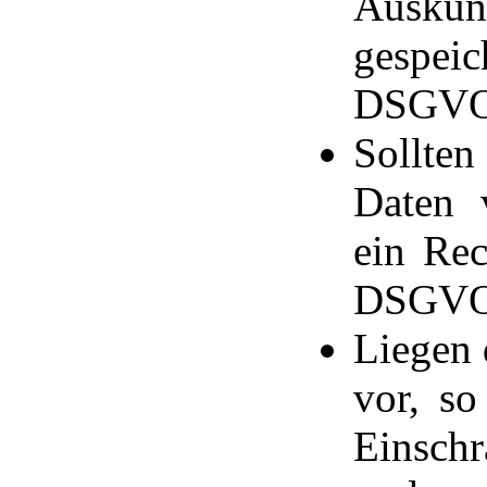
Auskun
gespeic
DSGVO
Sollte
Daten v
ein Rec
DSGVO
Liegen 
vor, s
Einsc