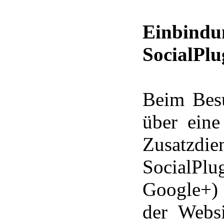
Einbind
SocialPlu
Beim Besu
über eine
Zusatz
SocialPlu
Google+) 
der Webs