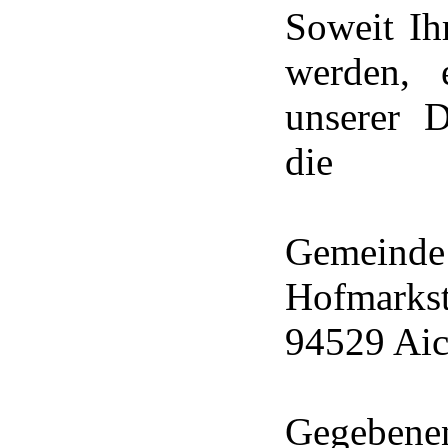
Soweit Ih
werden, e
unserer D
die
Gemeinde
Hofmarkst
94529 Ai
Gegebenen