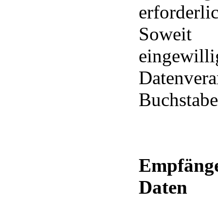
erforderli
Soweit 
eingewil
Datenver
Buchstab
Empfäng
Daten