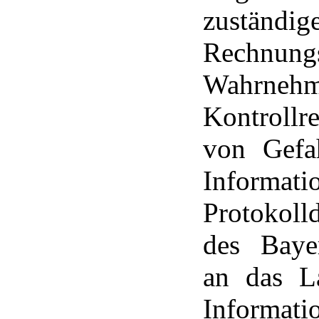
zustän
Rechnu
Wahrne
Kontrollr
von Gefah
Inform
Protokoll
des Baye
an das La
Informati