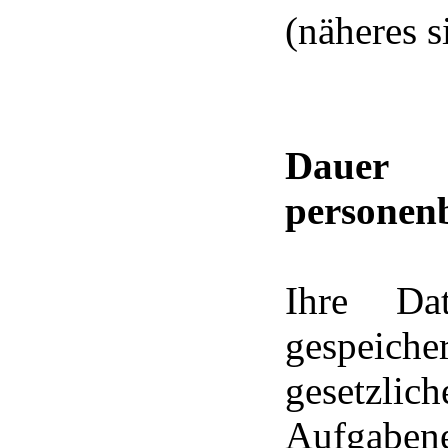
(näheres s
Dauer
personen
Ihre Da
gespeich
gesetzlic
Aufgabener