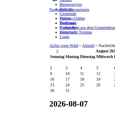
Bürgerservice
Rathaus
Navigation überspringen
Gemeinde
Rathaus-Online
Pfarrei
Breitband
Tourismus
Nachrichten aus dem Gemeindera
Kulturelles
Events und Termine
Wirtschaft
Login
Aicha vorm Wald
>
Aktuell
>
Nachricht
<
August 20
So
nntag
Mo
ntag
Di
enstag
Mi
ttwoch
2
3
4
5
9
10
11
12
16
17
18
19
23
24
25
26
30
31
2026-08-07