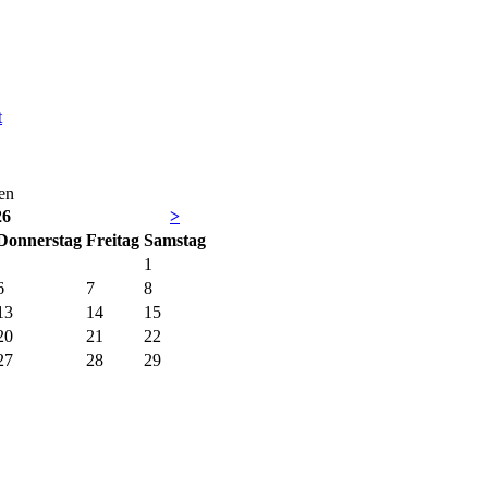
t
en
26
>
Do
nnerstag
Fr
eitag
Sa
mstag
1
6
7
8
13
14
15
20
21
22
27
28
29