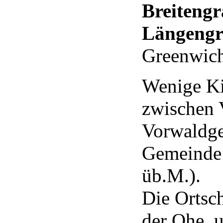
Breitengr
Längengr
Greenwic
Wenige Ki
zwischen V
Vorwaldge
Gemeinde
üb.M.).
Die Ortsc
der Ohe, 