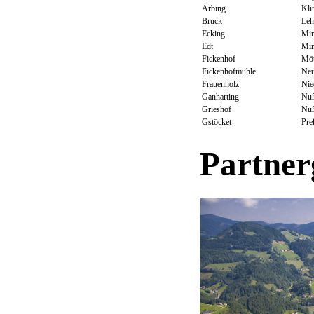
Arbing
Kli
Bruck
Leh
Ecking
Min
Edt
Min
Fickenhof
Möt
Fickenhofmühle
Neu
Frauenholz
Nie
Ganharting
Nu
Grieshof
Nu
Gstöcket
Pre
Partner