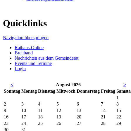
Quicklinks
Navigation überspringen
Rathaus-Online
Breitband
Nachrichten aus dem Gemeinderat
Events und Termine
Login
<
August 2026
>
So
nntag
Mo
ntag
Di
enstag
Mi
ttwoch
Do
nnerstag
Fr
eitag
Sa
msta
1
2
3
4
5
6
7
8
9
10
11
12
13
14
15
16
17
18
19
20
21
22
23
24
25
26
27
28
29
30
31