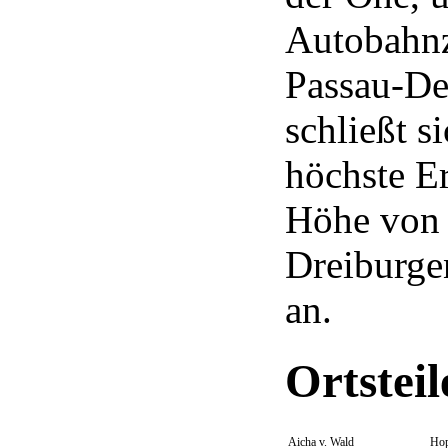
Autobahnz
Passau-De
schließt s
höchste Er
Höhe von 
Dreiburge
an.
Ortstei
Aicha v. Wald
Hop